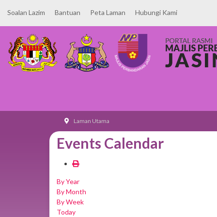
Soalan Lazim
Bantuan
Peta Laman
Hubungi Kami
Laman Utama
Events Calendar
By Year
By Month
By Week
Today