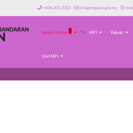
+606 333 3333
info@mpjasin.gov.my
Isni
Laman Utama
">
MPJ
Rakyat
Staf MPJ