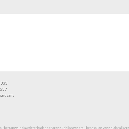
3333
3537
n.gov.my
idak bertanggungjawab terhadap sebarang kehilangan atau kerosakan yang dialami k