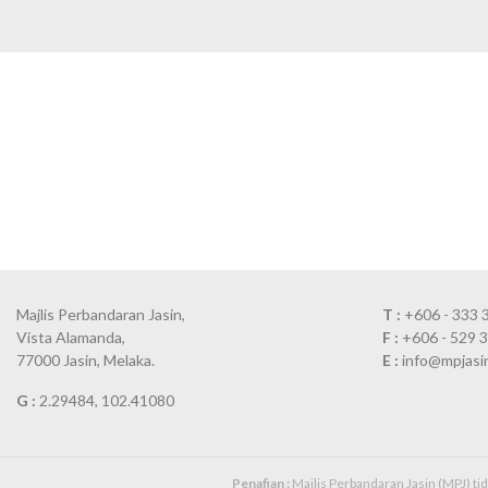
Majlis Perbandaran Jasin,
T :
+606 - 333 
Vista Alamanda,
F :
+606 - 529 
77000 Jasin, Melaka.
E :
info@mpjasi
G :
2.29484, 102.41080
Penafian :
Majlis Perbandaran Jasin (MPJ) t