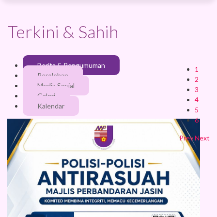
Terkini & Sahih
Berita & Pengumuman
1
Perolehan
2
Media Sosial
3
Galeri
4
Kalendar
5
6
Prev
Next