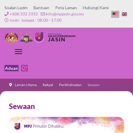
Soalan Lazim
Bantuan
Peta Laman
Hubungi Kami
+606 333 3333
info@mpjasin.gov.my
Isnin- Jumaat : 08.00 - 17.00
Aduan
Laman Utama
Rakyat
Perkhidmatan
Sewaan
Sewaan