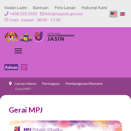
Soalan Lazim
Bantuan
Peta Laman
Hubungi Kami
+606 333 3333
info@mpjasin.gov.my
Isnin- Jumaat : 08.00 - 17.00
Aduan
Laman Utama
Perniagaan
Pembangunan Ekonomi
Gerai MPJ
Gerai MPJ