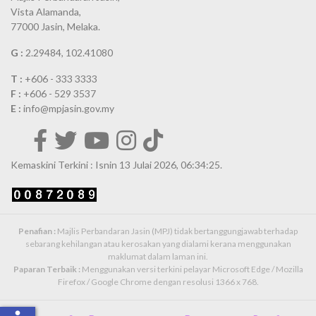
Vista Alamanda,
77000 Jasin, Melaka.
G :
2.29484, 102.41080
T :
+606 - 333 3333
F :
+606 - 529 3537
E :
info@mpjasin.gov.my
Kemaskini Terkini : Isnin 13 Julai 2026, 06:34:25.
Penafian :
Majlis Perbandaran Jasin (MPJ) tidak bertanggungjawab terhadap
sebarang kehilangan atau kerosakan yang dialami kerana menggunakan
maklumat dalam laman ini.
Paparan Terbaik :
Menggunakan versi terkini pelayar Microsoft Edge / Mozilla
Firefox / Google Chrome dengan resolusi 1366 x 768.