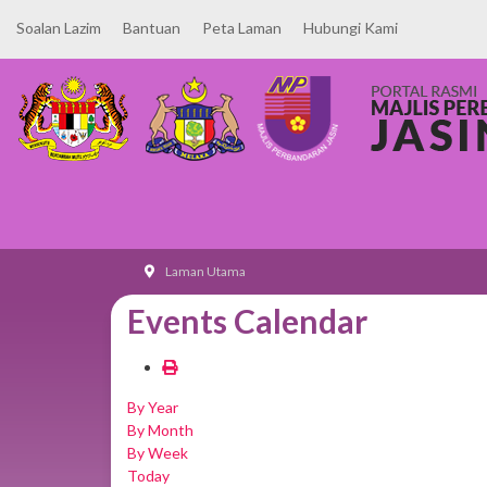
Soalan Lazim
Bantuan
Peta Laman
Hubungi Kami
Laman Utama
Events Calendar
By Year
By Month
By Week
Today