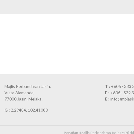
Majlis Perbandaran Jasin,
T :
+606 - 333 
Vista Alamanda,
F :
+606 - 529 
77000 Jasin, Melaka.
E :
info@mpjasi
G :
2.29484, 102.41080
Penafian :
Majlis Perbandaran Jasin (MPJ) t