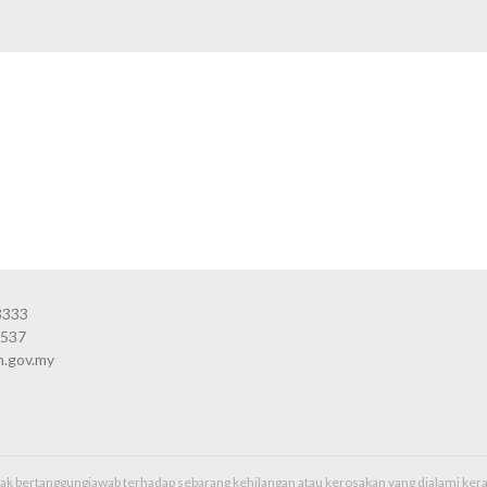
3333
3537
n.gov.my
idak bertanggungjawab terhadap sebarang kehilangan atau kerosakan yang dialami k