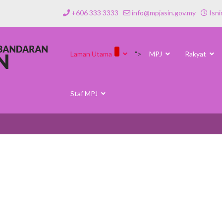
+606 333 3333
info@mpjasin.gov.my
Isni
Laman Utama
">
MPJ
Rakyat
Staf MPJ