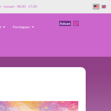
n- Jumaat : 08.00 - 17.00
Aduan
t
Perniagaan