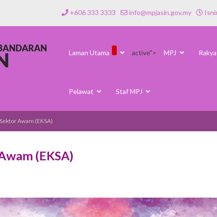
+606 333 3333
info@mpjasin.gov.my
Isni
Laman Utama
active">
MPJ
Rakya
Pelawat
Staf MPJ
 Sektor Awam (EKSA)
r Awam (EKSA)