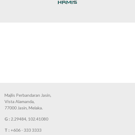
Majlis Perbandaran Jasin,
Vista Alamanda,
77000 Jasin, Melaka.
G :
2.29484, 102.41080
T :
+606 - 333 3333