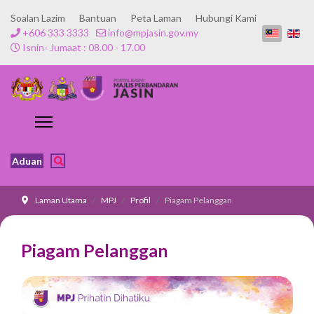
Soalan Lazim
Bantuan
Peta Laman
Hubungi Kami
+606 333 3333
info@mpjasin.gov.my
Isnin- Jumaat : 08.00 - 17.00
Aduan
Laman Utama
MPJ
Profil
Piagam Pelanggan
Piagam Pelanggan