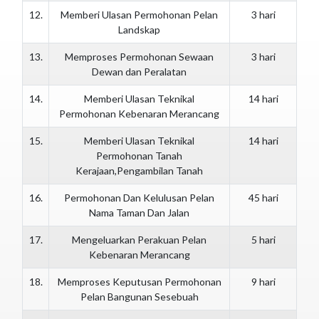
12.
Memberi Ulasan Permohonan Pelan
3 hari
Landskap
13.
Memproses Permohonan Sewaan
3 hari
Dewan dan Peralatan
14.
Memberi Ulasan Teknikal
14 hari
Permohonan Kebenaran Merancang
15.
Memberi Ulasan Teknikal
14 hari
Permohonan Tanah
Kerajaan,Pengambilan Tanah
16.
Permohonan Dan Kelulusan Pelan
45 hari
Nama Taman Dan Jalan
17.
Mengeluarkan Perakuan Pelan
5 hari
Kebenaran Merancang
18.
Memproses Keputusan Permohonan
9 hari
Pelan Bangunan Sesebuah