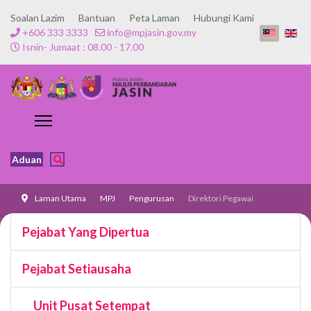
Soalan Lazim
Bantuan
Peta Laman
Hubungi Kami
+606 333 3333
info@mpjasin.gov.my
Isnin- Jumaat : 08.00 - 17.00
Aduan
Laman Utama
MPJ
Pengurusan
Direktori Pegawai
Pejabat Yang Dipertua
Pejabat Setiausaha
Unit Pusat Setempat