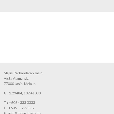
Majlis Perbandaran Jasin,
Vista Alamanda,
77000 Jasin, Melaka.
G :
2.29484, 102.41080
T :
+606 - 333 3333
F :
+606 - 529 3537
E :
info@mpjasin.gov.my