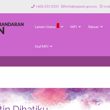
+606 333 3333
info@mpjasin.gov.my
Isni
Laman Utama
MPJ
Rakyat
Staf MPJ