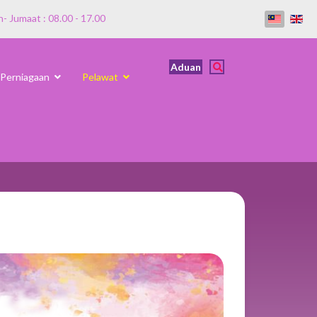
n- Jumaat : 08.00 - 17.00
Aduan
Perniagaan
Pelawat