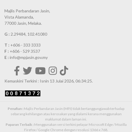
Majlis Perbandaran Jasin,
Vista Alamanda,
77000 Jasin, Melaka.
G :
2.29484, 102.41080
T :
+606 - 333 3333
F :
+606 - 529 3537
E :
info@mpjasin.gov.my
Kemaskini Terkini : Isnin 13 Julai 2026, 06:34:25.
Penafian :
Majlis Perbandaran Jasin (MPJ) tidak bertanggungjawab terhadap
sebarang kehilangan atau kerosakan yang dialami kerana menggunakan
maklumat dalam laman ini.
Paparan Terbaik :
Menggunakan versi terkini pelayar Microsoft Edge / Mozilla
Firefox / Google Chrome dengan resolusi 1366 x 768.