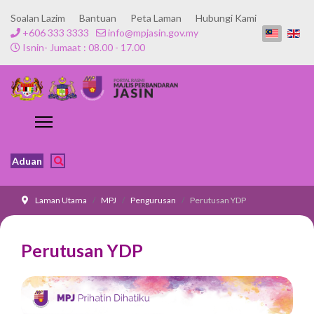
Soalan Lazim
Bantuan
Peta Laman
Hubungi Kami
+606 333 3333
info@mpjasin.gov.my
Isnin- Jumaat : 08.00 - 17.00
Aduan
Laman Utama
MPJ
Pengurusan
Perutusan YDP
Perutusan YDP