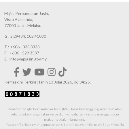
Majlis Perbandaran Jasin,
Vista Alamanda,
77000 Jasin, Melaka.
G :
2.29484, 102.41080
T :
+606 - 333 3333
F :
+606 - 529 3537
E :
info@mpjasin.gov.my
Kemaskini Terkini : Isnin 13 Julai 2026, 06:34:25.
Penafian :
Majlis Perbandaran Jasin (MPJ) tidak bertanggungjawab terhadap
sebarang kehilangan atau kerosakan yang dialami kerana menggunakan
maklumat dalam laman ini.
Paparan Terbaik :
Menggunakan versi terkini pelayar Microsoft Edge / Mozilla