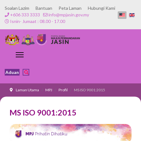
Soalan Lazim
Bantuan
Peta Laman
Hubungi Kami
+606 333 3333
info@mpjasin.gov.my
Isnin- Jumaat : 08.00 - 17.00
Aduan
Laman Utama
MPJ
Profil
MS ISO 9001:2015
MS ISO 9001:2015