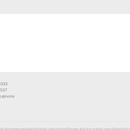
3333
3537
n.gov.my
idak bertanggungjawab terhadap sebarang kehilangan atau kerosakan yang dialami k