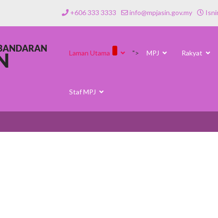
+606 333 3333
info@mpjasin.gov.my
Isni
Laman Utama
">
MPJ
Rakyat
Staf MPJ