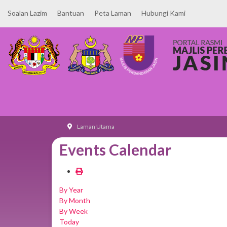
Soalan Lazim
Bantuan
Peta Laman
Hubungi Kami
Laman Utama
Events Calendar
By Year
By Month
By Week
Today