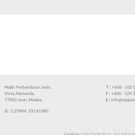
Majlis Perbandaran Jasin,
T :
+606 - 333 
Vista Alamanda,
F :
+606 - 529 
77000 Jasin, Melaka.
E :
info@mpjasi
G :
2.29484, 102.41080
Penafian :
Majlis Perbandaran Jasin (MPJ) t