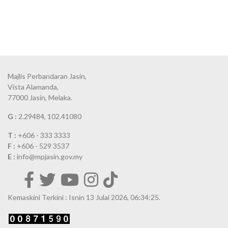
Majlis Perbandaran Jasin,
Vista Alamanda,
77000 Jasin, Melaka.
G :
2.29484, 102.41080
T :
+606 - 333 3333
F :
+606 - 529 3537
E :
info@mpjasin.gov.my
Kemaskini Terkini : Isnin 13 Julai 2026, 06:34:25.