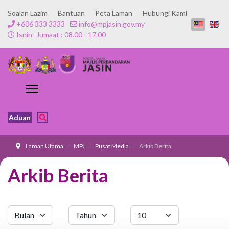
Soalan Lazim
Bantuan
Peta Laman
Hubungi Kami
+606 333 3333
info@mpjasin.gov.my
Isnin- Jumaat : 08.00 - 17.00
Aduan
Laman Utama
MPJ
Pusat Media
Arkib Berita
Arkib Berita