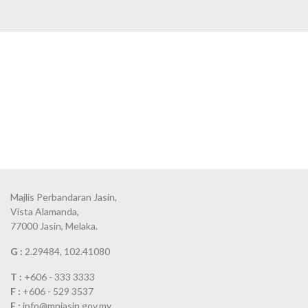
Majlis Perbandaran Jasin,
Vista Alamanda,
77000 Jasin, Melaka.
G :
2.29484, 102.41080
T :
+606 - 333 3333
F :
+606 - 529 3537
E :
info@mpjasin.gov.my