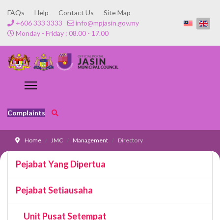
FAQs
Help
Contact Us
Site Map
+606 333 3333
info@mpjasin.gov.my
Monday - Friday : 08.00 - 17.00
Complaints
Home
JMC
Management
Directory
Pejabat Yang Dipertua
Pejabat Setiausaha
Unit Pusat Setempat