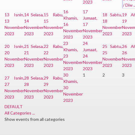
2023
/ Diw ..
16
17
13
Isnin,
14
Selasa,
15
Rabu,
18
Sabtu,
19
A
Khamis,
Jumaat,
13
14
15
18
19
16
17
November
November
November
November
Novem
November
November
2023
2023
2023
2023
2023
2023
2023
23
24
20
Isnin,
21
Selasa,
22
Rabu,
25
Sabtu,
26
A
Khamis,
Jumaat,
20
21
22
25
26
23
24
November
November
November
November
Novem
November
November
2023
2023
2023
2023
2023
2023
2023
30
1
2
3
27
Isnin,
28
Selasa,
29
Rabu,
Khamis,
27
28
29
30
November
November
November
November
2023
2023
2023
2023
DEFAULT
All Categories ...
Show events from all categories