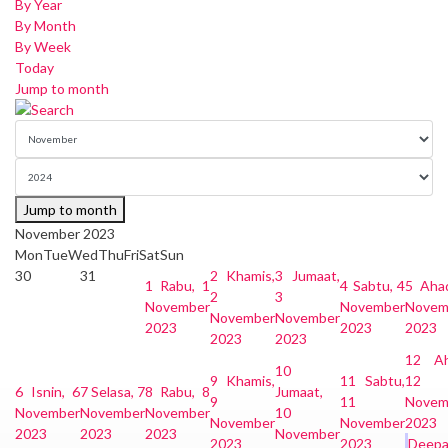
By Year
By Month
By Week
Today
Jump to month
Jump to month
November 2023
Mon
Tue
Wed
Thu
Fri
Sat
Sun
30
31
2
Khamis,
3
Jumaat,
1
Rabu, 1
4
Sabtu, 4
5
Aha
2
3
November
November
Novem
November
November
2023
2023
2023
2023
2023
12
A
10
9
Khamis,
11
Sabtu,
12
6
Isnin, 6
7
Selasa, 7
8
Rabu, 8
Jumaat,
9
11
Novem
November
November
November
10
November
November
2023
2023
2023
2023
November
2023
2023
Deepa