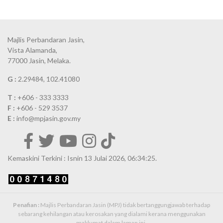
Majlis Perbandaran Jasin,
Vista Alamanda,
77000 Jasin, Melaka.
G :
2.29484, 102.41080
T :
+606 - 333 3333
F :
+606 - 529 3537
E :
info@mpjasin.gov.my
Kemaskini Terkini : Isnin 13 Julai 2026, 06:34:25.
Penafian :
Majlis Perbandaran Jasin (MPJ) tidak bertanggungjawab terhadap
sebarang kehilangan atau kerosakan yang dialami kerana menggunakan
maklumat dalam laman ini.