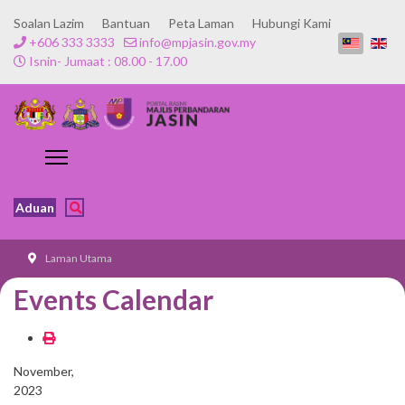
Soalan Lazim
Bantuan
Peta Laman
Hubungi Kami
+606 333 3333
info@mpjasin.gov.my
Isnin- Jumaat : 08.00 - 17.00
Aduan
Laman Utama
Events Calendar
November,
2023