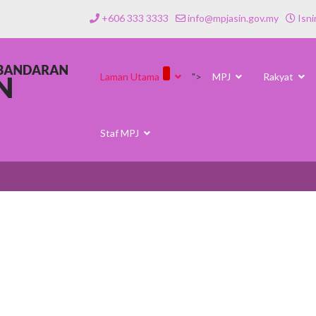
+606 333 3333
info@mpjasin.gov.my
Isni
Laman Utama
">
MPJ
Rakyat
Staf MPJ