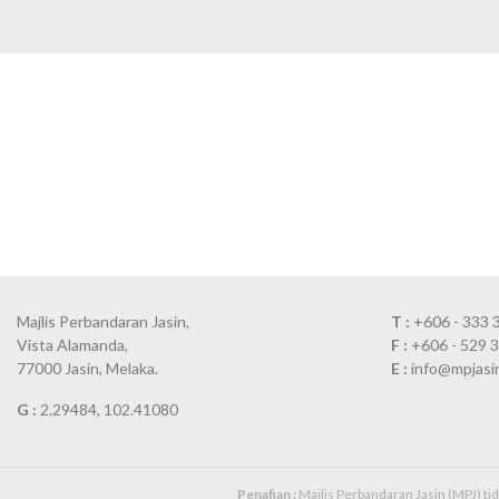
Majlis Perbandaran Jasin,
T :
+606 - 333 
Vista Alamanda,
F :
+606 - 529 
77000 Jasin, Melaka.
E :
info@mpjasi
G :
2.29484, 102.41080
Penafian :
Majlis Perbandaran Jasin (MPJ) t