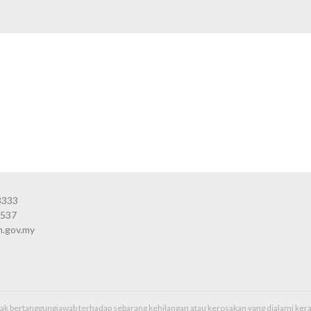
3333
3537
n.gov.my
idak bertanggungjawab terhadap sebarang kehilangan atau kerosakan yang dialami k