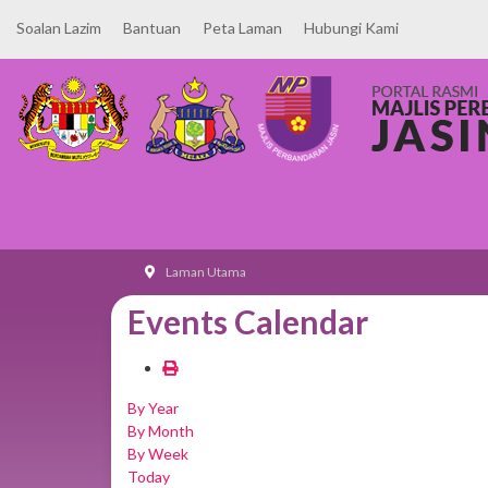
Soalan Lazim
Bantuan
Peta Laman
Hubungi Kami
Laman Utama
Events Calendar
By Year
By Month
By Week
Today