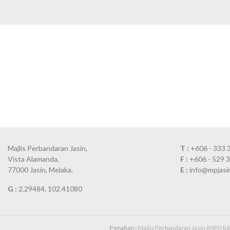
Majlis Perbandaran Jasin,
T :
+606 - 333 
Vista Alamanda,
F :
+606 - 529 
77000 Jasin, Melaka.
E :
info@mpjasi
G :
2.29484, 102.41080
Penafian :
Majlis Perbandaran Jasin (MPJ) t