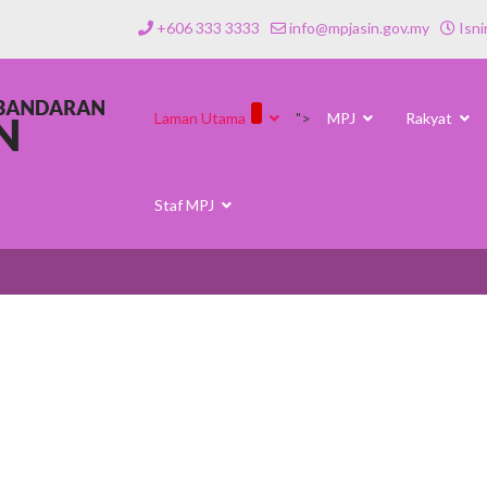
+606 333 3333
info@mpjasin.gov.my
Isni
Laman Utama
">
MPJ
Rakyat
Staf MPJ