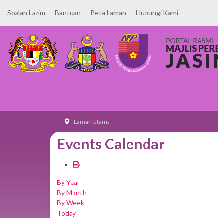
Soalan Lazim
Bantuan
Peta Laman
Hubungi Kami
Laman Utama
Events Calendar
By Year
By Month
By Week
Today