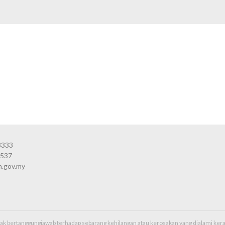
3333
3537
n.gov.my
idak bertanggungjawab terhadap sebarang kehilangan atau kerosakan yang dialami k