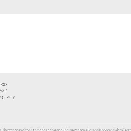
3333
3537
n.gov.my
idak bertanggungjawab terhadap sebarang kehilangan atau kerosakan yang dialami k