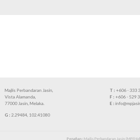
Majlis Perbandaran Jasin,
T :
+606 - 333 
Vista Alamanda,
F :
+606 - 529 
77000 Jasin, Melaka.
E :
info@mpjasi
G :
2.29484, 102.41080
Penafian :
Majlis Perbandaran Jasin (MPJ) t