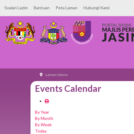
Soalan Lazim
Bantuan
Peta Laman
Hubungi Kami
Laman Utama
Events Calendar
By Year
By Month
By Week
Today