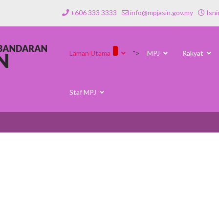
+606 333 3333
info@mpjasin.gov.my
Isni
Laman Utama
">
MPJ
Rakyat
Staf MPJ