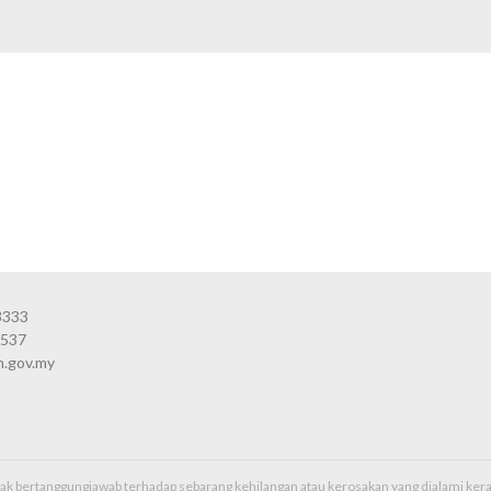
3333
3537
n.gov.my
idak bertanggungjawab terhadap sebarang kehilangan atau kerosakan yang dialami k