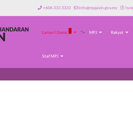
+606 333 3333
info@mpjasin.gov.my
Isni
Laman Utama
">
MPJ
Rakyat
Staf MPJ