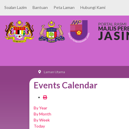
Soalan Lazim
Bantuan
Peta Laman
Hubungi Kami
Laman Utama
Events Calendar
By Year
By Month
By Week
Today