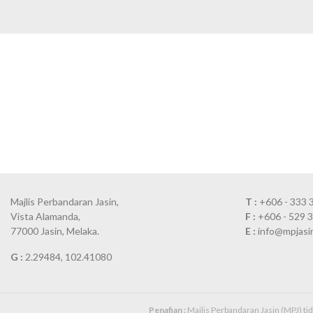
Majlis Perbandaran Jasin,
T :
+606 - 333 
Vista Alamanda,
F :
+606 - 529 
77000 Jasin, Melaka.
E :
info@mpjasi
G :
2.29484, 102.41080
Penafian :
Majlis Perbandaran Jasin (MPJ) t