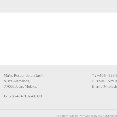
Majlis Perbandaran Jasin,
T :
+606 - 333 
Vista Alamanda,
F :
+606 - 529 
77000 Jasin, Melaka.
E :
info@mpjasi
G :
2.29484, 102.41080
Penafian :
Majlis Perbandaran Jasin (MPJ) t