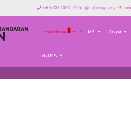
+606 333 3333
info@mpjasin.gov.my
Isni
Laman Utama
">
MPJ
Rakyat
Staf MPJ