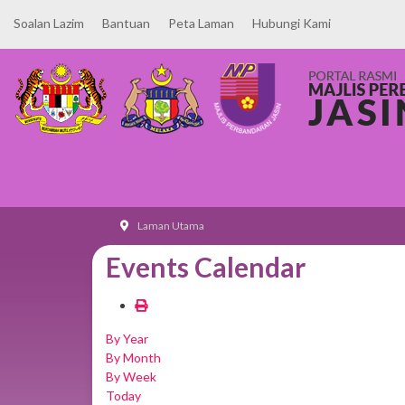
Soalan Lazim
Bantuan
Peta Laman
Hubungi Kami
Laman Utama
Events Calendar
By Year
By Month
By Week
Today