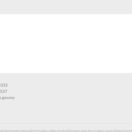
3333
3537
n.gov.my
idak bertanggungjawab terhadap sebarang kehilangan atau kerosakan yang dialami k