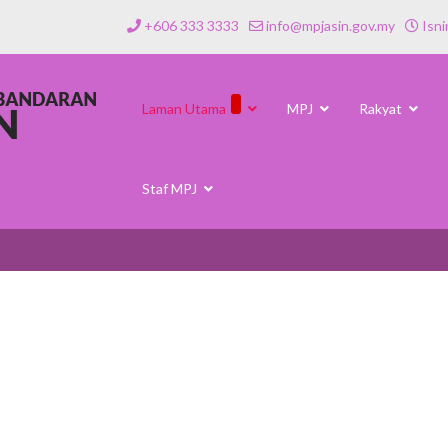
+606 333 3333
info@mpjasin.gov.my
Isni
Laman Utama
MPJ
Rakyat
Staf MPJ