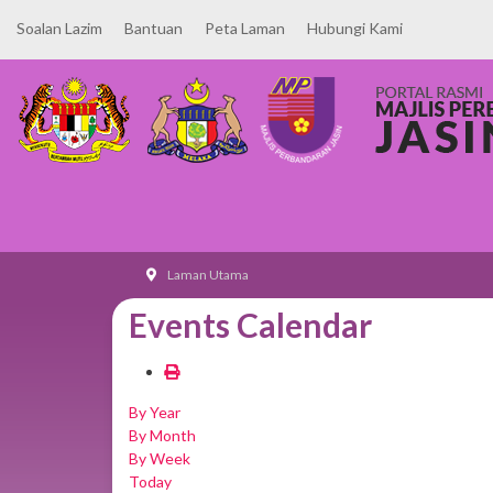
Soalan Lazim
Bantuan
Peta Laman
Hubungi Kami
Laman Utama
Events Calendar
By Year
By Month
By Week
Today