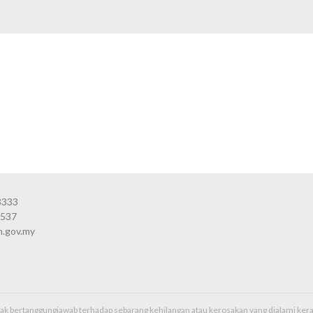
3333
3537
n.gov.my
idak bertanggungjawab terhadap sebarang kehilangan atau kerosakan yang dialami k