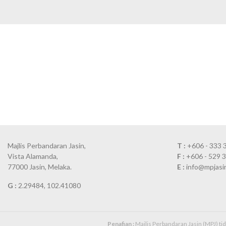
Majlis Perbandaran Jasin,
T :
+606 - 333 
Vista Alamanda,
F :
+606 - 529 
77000 Jasin, Melaka.
E :
info@mpjasi
G :
2.29484, 102.41080
Penafian :
Majlis Perbandaran Jasin (MPJ) t