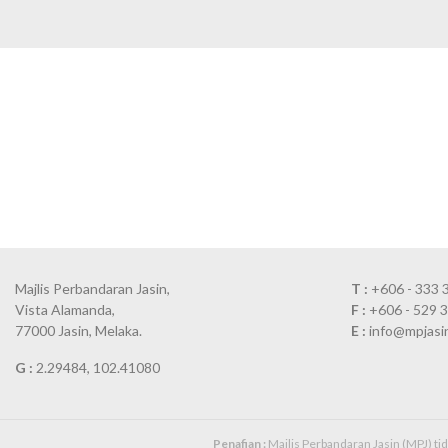
Majlis Perbandaran Jasin,
T :
+606 - 333 
Vista Alamanda,
F :
+606 - 529 
77000 Jasin, Melaka.
E :
info@mpjasi
G :
2.29484, 102.41080
Penafian :
Majlis Perbandaran Jasin (MPJ) t