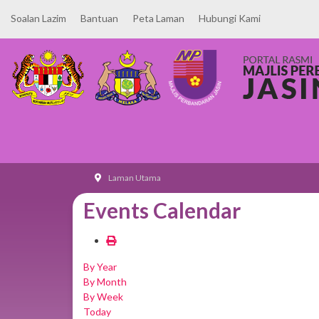
Soalan Lazim
Bantuan
Peta Laman
Hubungi Kami
Laman Utama
Events Calendar
By Year
By Month
By Week
Today