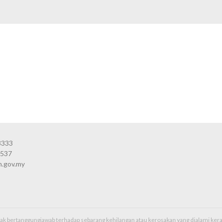
3333
3537
n.gov.my
idak bertanggungjawab terhadap sebarang kehilangan atau kerosakan yang dialami k