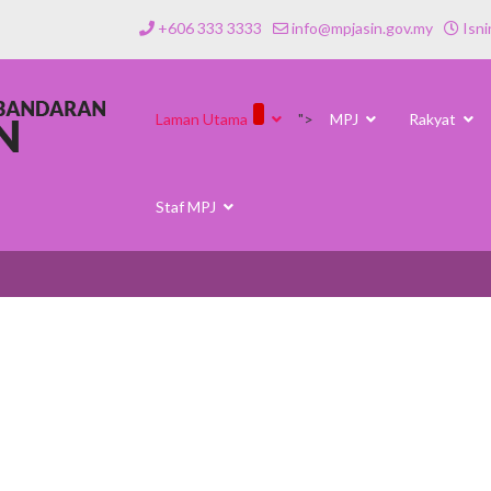
+606 333 3333
info@mpjasin.gov.my
Isni
Laman Utama
">
MPJ
Rakyat
Staf MPJ