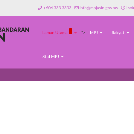
+606 333 3333
info@mpjasin.gov.my
Isni
Laman Utama
">
MPJ
Rakyat
Staf MPJ