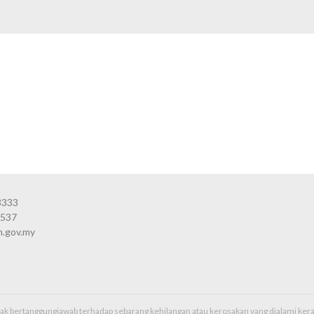
3333
3537
n.gov.my
idak bertanggungjawab terhadap sebarang kehilangan atau kerosakan yang dialami k