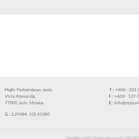
Majlis Perbandaran Jasin,
T :
+606 - 333 
Vista Alamanda,
F :
+606 - 529 
77000 Jasin, Melaka.
E :
info@mpjasi
G :
2.29484, 102.41080
Penafian :
Majlis Perbandaran Jasin (MPJ) t