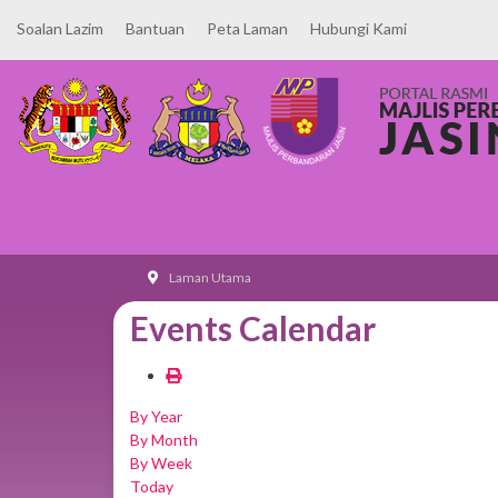
Soalan Lazim
Bantuan
Peta Laman
Hubungi Kami
Laman Utama
Events Calendar
By Year
By Month
By Week
Today