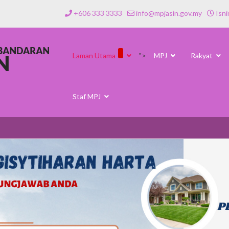
+606 333 3333
info@mpjasin.gov.my
Isni
Laman Utama
">
MPJ
Rakyat
Staf MPJ