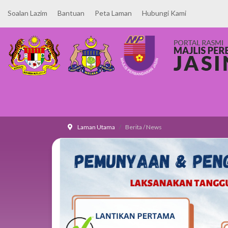
Soalan Lazim
Bantuan
Peta Laman
Hubungi Kami
Laman Utama
Berita / News