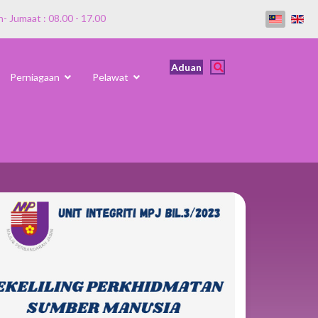
n- Jumaat : 08.00 - 17.00
Aduan
Perniagaan
Pelawat