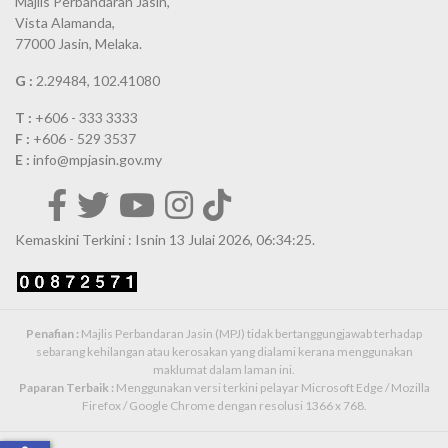
Majlis Perbandaran Jasin,
Vista Alamanda,
77000 Jasin, Melaka.
G :
2.29484, 102.41080
T :
+606 - 333 3333
F :
+606 - 529 3537
E :
info@mpjasin.gov.my
Kemaskini Terkini : Isnin 13 Julai 2026, 06:34:25.
Penafian :
Majlis Perbandaran Jasin (MPJ) tidak bertanggungjawab terhadap
sebarang kehilangan atau kerosakan yang dialami kerana menggunakan
maklumat dalam laman ini.
Paparan Terbaik :
Menggunakan versi terkini pelayar Microsoft Edge / Mozilla
Firefox / Google Chrome dengan resolusi 1366 x 768.