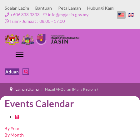
Soalan Lazim
Bantuan
Peta Laman
Hubungi Kami
+606 333 3333
info@mpjasin.gov.my
Isnin- Jumaat : 08.00 - 17.00
Aduan
Laman Utama
Nuzul Al-Quran (Many Regions)
Events Calendar
By Year
By Month