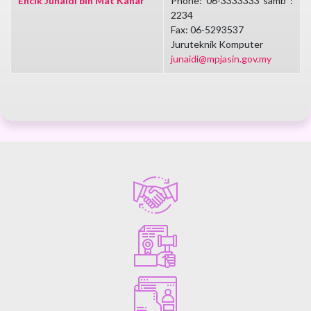
Encik Junaidi bin Mat Kahar
Phone: 06-3333333 samb :
2234
Fax: 06-5293537
Juruteknik Komputer
junaidi@mpjasin.gov.my