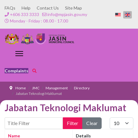
FAQs
Help
Contact Us
Site Map
+606 333 3333
info@mpjasin.gov.my
Monday - Friday : 08.00 - 17.00
Complaints
Home
JMC
Management
Directory
Jabatan Teknologi Maklumat
Jabatan Teknologi Maklumat
Title Filter
Display #
Filter
Clear
Name
Details