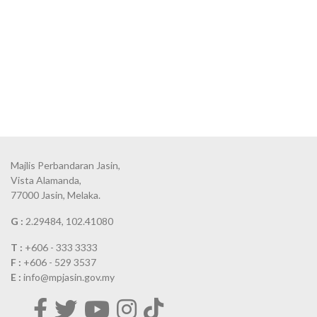
Majlis Perbandaran Jasin,
Vista Alamanda,
77000 Jasin, Melaka.
G :
2.29484, 102.41080
T :
+606 - 333 3333
F :
+606 - 529 3537
E :
info@mpjasin.gov.my