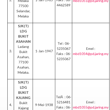
Melaka
mbd1051@pd.jaring.my
4462589
77500
Selandar,
Melaka
SJK(T)
LDG
BUKIT
ASAHAN
Tel : 06-
Ladang
5235067
Emel :
3.
1-Jan-1947
Bukit
Faks : 06-
mbd1054@pd.jaring.my
Asahan,
5235067
77100
Asahan,
Melaka.
SJK(T)
LDG
BUKIT
TelÂ : 06-
KAJANG
5216481
Emel :
Bukit
4.
9-Mei-1938
Faks : 06-
mbd1055@pd.jaring.my
Kajang