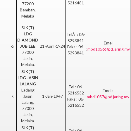
5216481
77200
Bemban,
Melaka
SJK(T)
LDG
TelÂ : 06-
DIAMOND
5293841
Emel
6.
JUBILEE
21-April-1924
Faks : 06-
:
mbd1056@pd.jaring.my
77000
5293841
Jasin,
Melaka.
SJK(T)
LDG JASIN
LALANG
Tel : 06-
Ladang
Emel :
5216532
7.
Jasin
1-Jan-1947
mbd1057@pd.jaring.my
Faks : 06-
Lalang,
5216532
77000
Jasin,
Melaka.
SJK(T)
Tel : 06-