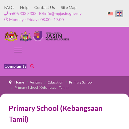
FAQs
Help
Contact Us
Site Map
+606 333 3333
info@mpjasin.gov.my
Monday - Friday : 08.00 - 17.00
Complaints
Home
Visitors
Education
Primary School
Primary School (Kebangsaan Tamil)
Primary School (Kebangsaan
Tamil)