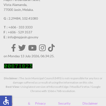
Vista Alamanda,
77000 Jasin, Melaka.
G :
2.29484, 102.41080
T :
+606 - 333 3333
F :
+606 - 529 3537
E :
info@mpjasin.gov.my
on Monday 13 July 2026, 06:34:25.
Disclaimer :
The Jasin Municipal Council (MPJ) is not responsible for any loss or
damage suffered as a result of using the information on this site.
Best View :
Using latest version of Microsoft Edge / Mozilla Firefox / Google
Chrome with 1366 x 768 resolution.
accessible
Terms &
Privacy
Security
Disclaimer