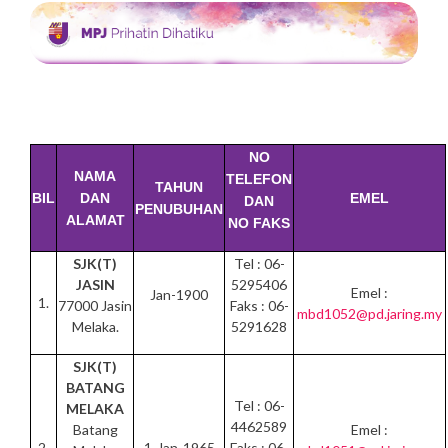
NO
NAMA
TELEFON
TAHUN
BIL
DAN
EMEL
DAN
PENUBUHAN
ALAMAT
NO FAKS
SJK(T)
Tel : 06-
JASIN
5295406
Emel :
Jan-1900
1.
77000 Jasin
Faks : 06-
mbd1052@pd.jaring.my
Melaka.
5291628
SJK(T)
BATANG
Tel : 06-
MELAKA
4462589
Batang
Emel :
2.
1-Jan-1965
Faks : 06-