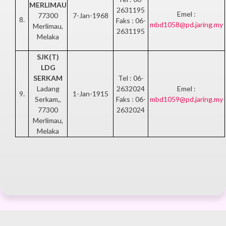
MERLIMAU
2631195
Emel :
77300
7-Jan-1968
8.
Faks : 06-
mbd1058@pd.jaring.my
Merlimau,
2631195
Melaka
SJK(T)
LDG
SERKAM
Tel : 06-
Ladang
2632024
Emel :
9.
1-Jan-1915
Serkam,,
Faks : 06-
mbd1059@pd.jaring.my
77300
2632024
Merlimau,
Melaka