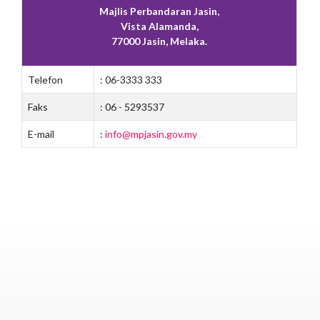
Majlis Perbandaran Jasin,
Vista Alamanda,
77000 Jasin, Melaka.
Telefon
: 06-3333 333
Faks
: 06 - 5293537
E-mail
:
info@mpjasin.gov.my