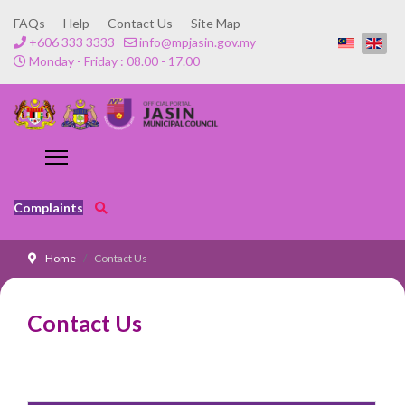
FAQs
Help
Contact Us
Site Map
+606 333 3333
info@mpjasin.gov.my
Monday - Friday : 08.00 - 17.00
Complaints
Home
Contact Us
Contact Us