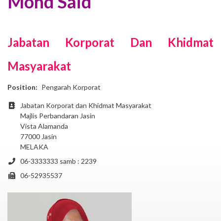
Mohd Said
Jabatan Korporat Dan Khidmat
Masyarakat
Position:
Pengarah Korporat
Address
Jabatan Korporat dan Khidmat Masyarakat
Majlis Perbandaran Jasin
Vista Alamanda
77000 Jasin
MELAKA
Phone
06-3333333 samb : 2239
Fax
06-52935537