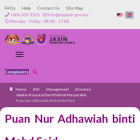
FAQs
Help
Contact Us
Site Map
+606 333 3333
info@mpjasin.gov.my
Monday - Friday : 08.00 - 17.00
Complaints
Home
JMC
Management
Directory
Jabatan Korporat Dan Khidmat Masyarakat
Puan Nur Adhawiah binti Mohd Said
Puan Nur Adhawiah binti