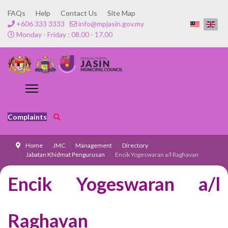
FAQs
Help
Contact Us
Site Map
+606 333 3333
info@mpjasin.gov.my
Monday - Friday : 08.00 - 17.00
Complaints
Home
JMC
Management
Directory
Jabatan Khidmat Pengurusan
Encik Yogeswaran a/l Raghavan
Encik Yogeswaran a/l
Raghavan