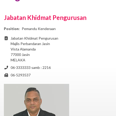
Jabatan Khidmat Pengurusan
Position:
Pemandu Kenderaan
Address
Jabatan Khidmat Pengurusan
Majlis Perbandaran Jasin
Vista Alamanda
77000 Jasin
MELAKA
Phone
06-3333333 samb : 2216
Fax
06-5293537