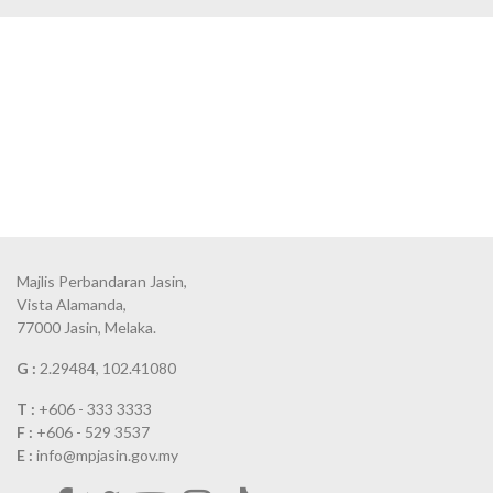
Majlis Perbandaran Jasin,
Vista Alamanda,
77000 Jasin, Melaka.
G :
2.29484, 102.41080
T :
+606 - 333 3333
F :
+606 - 529 3537
E :
info@mpjasin.gov.my