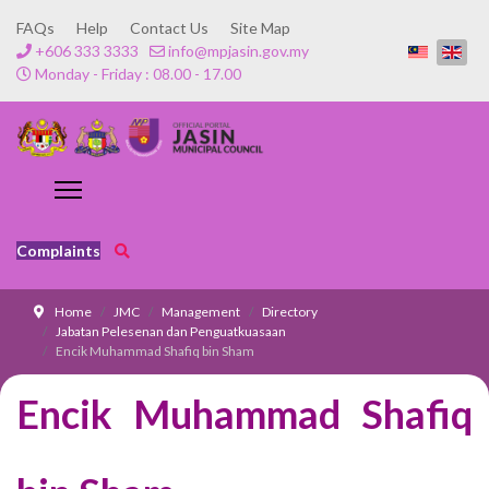
FAQs
Help
Contact Us
Site Map
+606 333 3333
info@mpjasin.gov.my
Monday - Friday : 08.00 - 17.00
Complaints
Home
JMC
Management
Directory
Jabatan Pelesenan dan Penguatkuasaan
Encik Muhammad Shafiq bin Sham
Encik Muhammad Shafiq