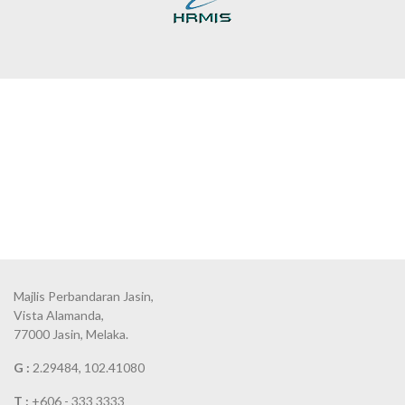
Majlis Perbandaran Jasin,
Vista Alamanda,
77000 Jasin, Melaka.
G :
2.29484, 102.41080
T :
+606 - 333 3333