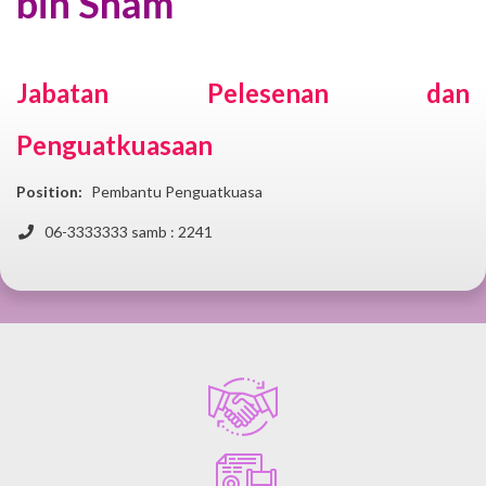
bin Sham
Jabatan Pelesenan dan
Penguatkuasaan
Position:
Pembantu Penguatkuasa
Phone
06-3333333 samb : 2241