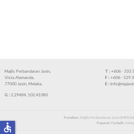
Majlis Perbandaran Jasin,
T :
+606 - 333 
Vista Alamanda,
F :
+606 - 529 
77000 Jasin, Melaka.
E :
info@mpjasi
G :
2.29484, 102.41080
Penafian :
Majlis Perbandaran Jasin (MPJ) t
Paparan Terbaik :
Mengg
accessible