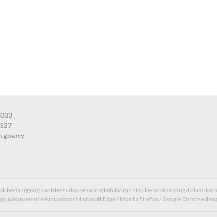
3333
3537
n.gov.my
idak bertanggungjawab terhadap sebarang kehilangan atau kerosakan yang dialami k
unakan versi terkini pelayar Microsoft Edge / Mozilla Firefox / Google Chrome deng