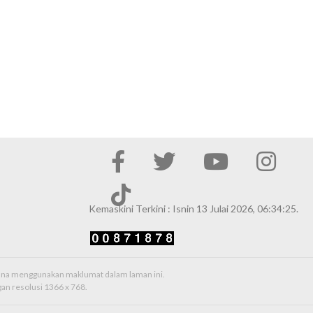
Kemaskini Terkini : Isnin 13 Julai 2026, 06:34:25.
erana menggunakan maklumat dalam laman ini.
an resolusi 1366 x 768.