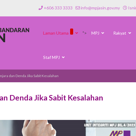
+606 333 3333
info@mpjasin.gov.my
Isni
Laman Utama
">
MPJ
Rakyat
Staf MPJ
njara dan Denda Jika Sabit Kesalahan
an Denda Jika Sabit Kesalahan