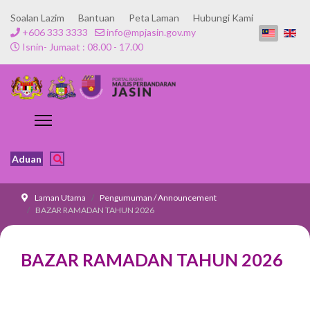
Soalan Lazim
Bantuan
Peta Laman
Hubungi Kami
+606 333 3333
info@mpjasin.gov.my
Isnin- Jumaat : 08.00 - 17.00
Aduan
Laman Utama
Pengumuman / Announcement
BAZAR RAMADAN TAHUN 2026
BAZAR RAMADAN TAHUN 2026