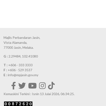
Majlis Perbandaran Jasin,
Vista Alamanda,
77000 Jasin, Melaka.
G :
2.29484, 102.41080
T :
+606 - 333 3333
F :
+606 - 529 3537
E :
info@mpjasin.gov.my
Kemaskini Terkini : Isnin 13 Julai 2026, 06:34:25.